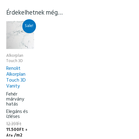
Érdekelhetnek még…
Original
Current
Sale!
price
price
was:
is:
12.391Ft.
11.500Ft.
Alkorplan
Touch 3D
Renolit
Alkorplan
Touch 3D
Vanity
Fehér
márvány
hatás
Elegáns és
ízléses
12.391
Ft
11.500
Ft
+
/m2
Áfa