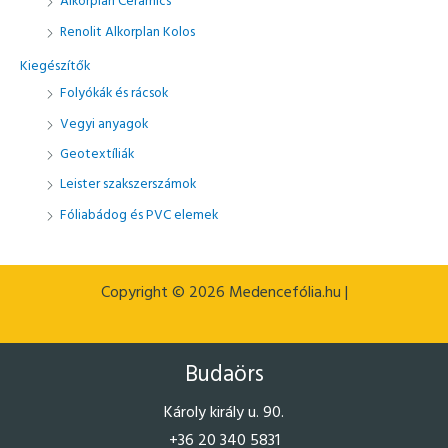
Alkorplan Ceramics
k
Renolit Alkorplan Kolos
e
Kiegészítők
z
Folyókák és rácsok
ő
Vegyi anyagok
r
e
Geotextíliák
:
Leister szakszerszámok
Fóliabádog és PVC elemek
Copyright © 2026 Medencefólia.hu |
Budaörs
Károly király u. 90.
+36 20 340 5831