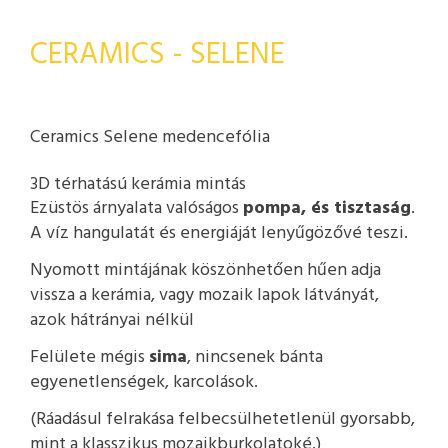
CERAMICS - SELENE
Ceramics Selene medencefólia
3D térhatású kerámia mintás
Ezüstös árnyalata valóságos
pompa, és tisztaság
.
A víz hangulatát és energiáját lenyűgözővé teszi.
Nyomott mintájának köszönhetően hűen adja
vissza a kerámia, vagy mozaik lapok látványát,
azok hátrányai nélkül
Felülete mégis
sima
, nincsenek bánta
egyenetlenségek, karcolások.
(Ráadásul felrakása felbecsülhetetlenül gyorsabb,
mint a klasszikus mozaikburkolatoké.)