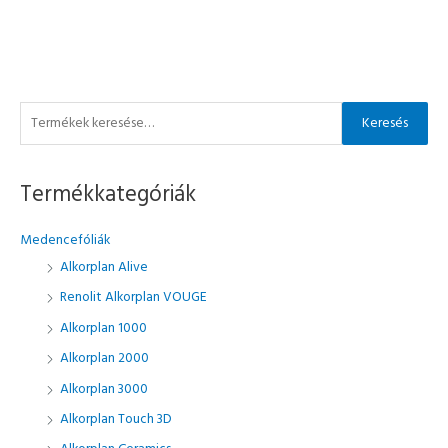
K
Keresés
e
r
Termékkategóriák
e
s
Medencefóliák
é
Alkorplan Alive
s
Renolit Alkorplan VOUGE
a
Alkorplan 1000
k
ö
Alkorplan 2000
v
Alkorplan 3000
e
Alkorplan Touch 3D
t