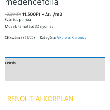
medencefólia
12.391
Ft
11.500
Ft
/m2
+ Áfa
Ezüstös pompa
Mozaik térhatású 3D nyomás
Cikkszám:
35617203
Kategória:
Alkorplan Ceramics
Leírás
További információk
RENOLIT ALKORPLAN