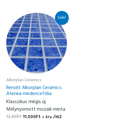
Original
Current
Sale!
price
price
was:
is:
12.391Ft.
11.500Ft.
Alkorplan Ceramics
Renolit Alkorplan Ceramics
Atenea medencefólia
Klasszikus mégis új
Mélynyomott mozaik minta
12.391
Ft
11.500
Ft
/m2
+ Áfa