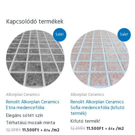
Kapcsolódó termékek
Original
Current
Original
Current
Sale!
Sale!
price
price
price
price
was:
is:
was:
is:
12.391Ft.
11.500Ft.
12.391Ft.
11.500Ft.
Alkorplan Ceramics
Alkorplan Ceramics
Renolit Alkorplan Ceramics
Renolit Alkorplan Ceramics
Etna medencefólia
Sofia medencefólia (kifutó
termék)
Elegáns sötét szín
Kifutó termék!
Térhatású mozaik minta
12.391
Ft
11.500
Ft
/m2
+ Áfa
12.391
Ft
11.500
Ft
/m2
+ Áfa