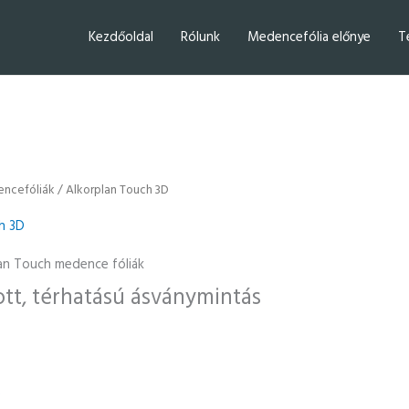
Kezdőoldal
Rólunk
Medencefólia előnye
T
ncefóliák
/ Alkorplan Touch 3D
h 3D
lan Touch medence fóliák
tt, térhatású ásványmintás
e