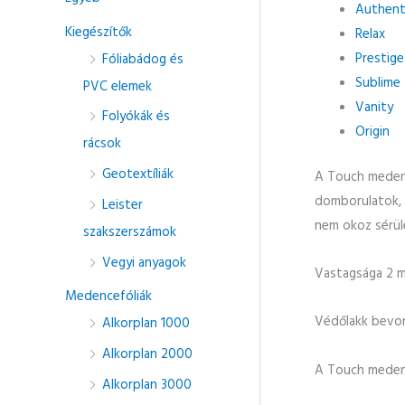
k
Authent
ö
Kiegészítők
Relax
v
Prestige
Fóliabádog és
e
Sublime
PVC elemek
Vanity
t
Folyókák és
Origin
k
rácsok
e
Geotextíliák
A Touch meden
z
domborulatok, 
Leister
ő
nem okoz sérül
szakszerszámok
r
Vegyi anyagok
e
Vastagsága 2 m
Medencefóliák
:
Védőlakk bevo
Alkorplan 1000
Alkorplan 2000
A Touch medenc
Alkorplan 3000