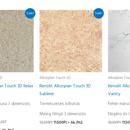
Current
Original
Current
Origi
Sale!
Sale!
rice
price
price
pric
s:
was:
is:
was:
1.500Ft.
12.391Ft.
11.500Ft.
12.39
3D
Alkorplan Touch 3D
Alkorplan To
lan Touch 3D Relax
Renolit Alkorplan Touch 3D
Renolit Alk
Sublime
Vanity
lusú 3 dimenziós
Természetes kőhatás
Fehér márv
Meleg fényű 3 dimenziós
Elegáns és í
ulat
12.391
Ft
11.500
Ft
/m2
12.391
Ft
11.5
+ Áfa