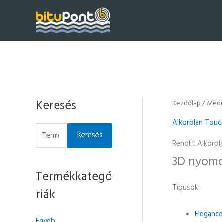
Skip
to
content
Keresés
Kezdőlap
/
Mede
K
e
Alkorplan Touc
r
Keresés
Renolit Alkorp
e
3D nyomo
s
Termékkategó
é
Típusok:
riák
s
a
Eleganc
Egyéb