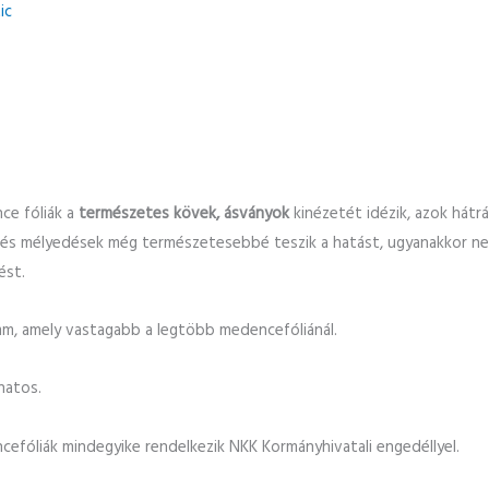
ic
ce fóliák a
természetes kövek, ásványok
kinézetét idézik, azok hátrá
és mélyedések még természetesebbé teszik a hatást, ugyanakkor nem é
ést.
m, amely vastagabb a legtöbb medencefóliánál.
natos.
efóliák mindegyike rendelkezik NKK Kormányhivatali engedéllyel.