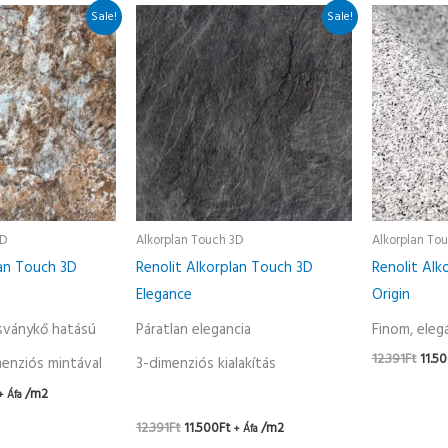
Current
Original
Current
Origi
Sale!
Sale!
rice
price
price
pric
s:
was:
is:
was:
1.500Ft.
12.391Ft.
11.500Ft.
12.39
3D
Alkorplan Touch 3D
Alkorplan To
lan Touch 3D
Renolit Alkorplan Touch 3D
Renolit Alk
Elegance
Origin
sványkő hatású
Páratlan elegancia
Finom, eleg
12.391
Ft
11.5
menziós mintával
3-dimenziós kialakítás
/m2
+ Áfa
12.391
Ft
11.500
Ft
/m2
+ Áfa