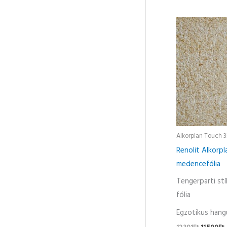
Original
price
p
was:
i
12.391Ft.
1
Alkorplan Touch 
Renolit Alkorp
medencefólia
Tengerparti stí
fólia
Egzotikus hang