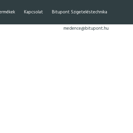
ermékek
Kapcsolat
Bitupont Szigeteléstechnika
medence@bitupont.hu