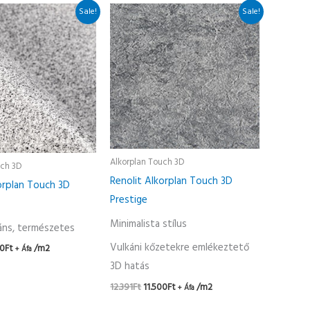
nal
Current
Original
Current
Sale!
Sale!
e
price
price
price
is:
was:
is:
1Ft.
11.500Ft.
12.391Ft.
11.500Ft.
Alkorplan Touch 3D
uch 3D
Renolit Alkorplan Touch 3D
orplan Touch 3D
Prestige
Minimalista stílus
áns, természetes
Vulkáni kőzetekre emlékeztető
00
Ft
/m2
+ Áfa
3D hatás
12.391
Ft
11.500
Ft
/m2
+ Áfa