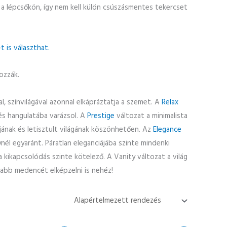
 lépcsőkön, így nem kell külön csúszásmentes tekercset
 is választhat.
ozzák.
l, színvilágával azonnal elkápráztatja a szemet. A
Relax
nés hangulatába varázsol. A
Prestige
változat a minimalista
jának és letisztult világának köszönhetően. Az
Elegance
nél egyaránt. Páratlan eleganciájába szinte mindenki
 kikapcsolódás szinte kötelező. A Vanity változat a világ
ívabb medencét elképzelni is nehéz!