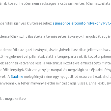
nak köszönhetően nem szükséges a csúszásmentes fólia használata a
efóliák igányes kivitelezéséhez
színazonos éltömítő folyékony PVC-t
encefóliák színválasztéka a természetes ásványok hangulatát sugár
dencefólia az igazi ásványok, ásványkövek klasszikus jellemvonásaiva
 megjelenésével pillanatok alatt a tengerparti sziklák közötti pihe
nek azonnali kedvence lesz, a vulkanikus kőzetekre emlékeztető mintá
fólia lenyűgőző látványt nyújt nappal, és megvilágított éjszakai fény
eret. A
Sublime
melegfényű színe egy nyugodt oázisba varázsol, ahol a
anyagának, a fehér márvány élethű mintáját adja vissza. Ennél exkluz
álat megjelenítve