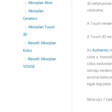
Alkorplan Alive
3D mélynyomásá
vásárolnia.
Alkorplan
Ceramics
A Touch medenc
Alkorplan Touch
3D
A Touch 3D med
Renolit Alkorplan
Az
Authentic
me
Kolos
színe a homokkő
Renolit Alkorplan
stílus kedvelői
VOUGE
mintájú medence
azonnal belesz
egyik legszebb 
Mind a(z) 7 tal