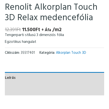
Renolit Alkorplan Touch
3D Relax medencefólia
12.391
Ft
11.500
Ft
/m2
+ Áfa
Tengerparti stílusú 3 dimenziós fólia
Egzotikus hangulat
Cikkszám:
35517401
Kategória:
Alkorplan Touch 3D
Leírás
További információk