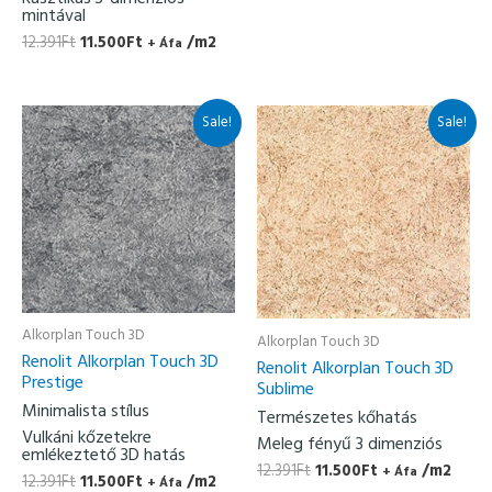
mintával
12.391
Ft
11.500
Ft
/m2
+ Áfa
Original
Current
Original
Current
Sale!
Sale!
price
price
price
price
was:
is:
was:
is:
12.391Ft.
11.500Ft.
12.391Ft.
11.500Ft.
Alkorplan Touch 3D
Alkorplan Touch 3D
Renolit Alkorplan Touch 3D
Renolit Alkorplan Touch 3D
Prestige
Sublime
Minimalista stílus
Természetes kőhatás
Vulkáni kőzetekre
Meleg fényű 3 dimenziós
emlékeztető 3D hatás
12.391
Ft
11.500
Ft
/m2
+ Áfa
12.391
Ft
11.500
Ft
/m2
+ Áfa