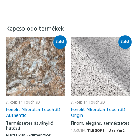
Kapcsolódó termékek
Original
Current
Original
Current
Sale!
Sale!
price
price
price
price
was:
is:
was:
is:
12.391Ft.
11.500Ft.
12.391Ft.
11.500Ft.
Alkorplan Touch 3D
Alkorplan Touch 3D
Renolit Alkorplan Touch 3D
Renolit Alkorplan Touch 3D
Authentic
Origin
Természetes ásványkő
Finom, elegáns, természetes
hatású
12.391
Ft
11.500
Ft
/m2
+ Áfa
Rusztikus 3-dimenziós