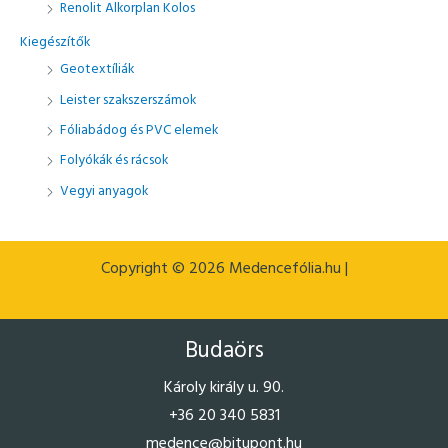
Renolit Alkorplan Kolos
e
Kiegészítők
z
Geotextíliák
ő
Leister szakszerszámok
r
e
Fóliabádog és PVC elemek
:
Folyókák és rácsok
Vegyi anyagok
Copyright © 2026 Medencefólia.hu |
Budaörs
Károly király u. 90.
+36 20 340 5831
medence@bitupont.hu