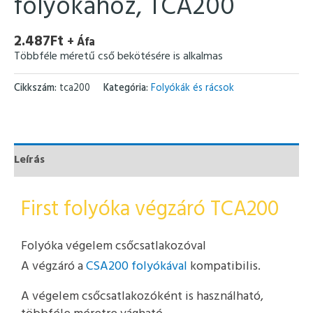
folyokához, TCA200
2.487
Ft
+ Áfa
Többféle méretű cső bekötésére is alkalmas
Cikkszám:
tca200
Kategória:
Folyókák és rácsok
Leírás
First folyóka végzáró TCA200
Folyóka végelem csőcsatlakozóval
A végzáró a
CSA200 folyókával
kompatibilis.
A végelem csőcsatlakozóként is használható,