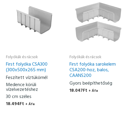
Folyókák és rácsok
Folyókák és rácsok
First folyóka CSA300
First folyóka sarokelem
(300x500x265 mm)
CSA200-hoz, balos,
CAANS200
Feszített víztükörnél
Gyors beépíthetőség
Medence körüli
vízelvezetéshez
18.047
Ft
+ Áfa
30 cm széles
18.494
Ft
+ Áfa