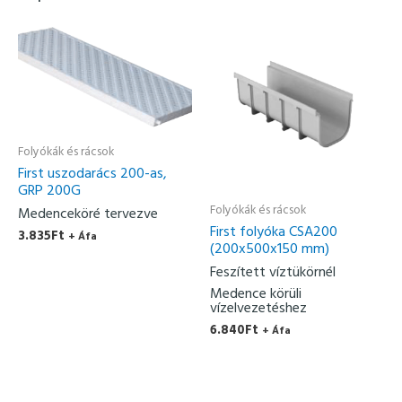
Folyókák és rácsok
First uszodarács 200-as,
GRP 200G
Folyókák és rácsok
Medenceköré tervezve
First folyóka CSA200
3.835
Ft
+ Áfa
(200x500x150 mm)
Feszített víztükörnél
Medence körüli
vízelvezetéshez
6.840
Ft
+ Áfa