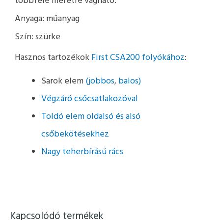
többféle méretre vágható.
Anyaga: műanyag
Szín: szürke
Hasznos tartozékok
First CSA200 folyókához
:
Sarok elem
(jobbos
,
balos)
Végzáró csőcsatlakozóval
Toldó elem oldalsó és alsó
csőbekötésekhez
Nagy teherbírású rács
Kapcsolódó termékek