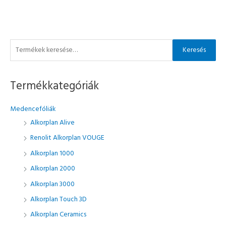
K
Keresés
e
r
Termékkategóriák
e
s
Medencefóliák
é
Alkorplan Alive
s
Renolit Alkorplan VOUGE
a
Alkorplan 1000
k
ö
Alkorplan 2000
v
Alkorplan 3000
e
Alkorplan Touch 3D
t
Alkorplan Ceramics
k